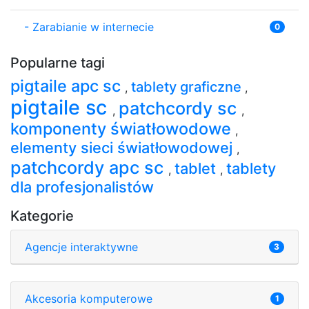
-
Zarabianie w internecie
0
Popularne tagi
pigtaile apc sc
tablety graficzne
,
,
pigtaile sc
patchcordy sc
,
,
komponenty światłowodowe
,
elementy sieci światłowodowej
,
patchcordy apc sc
tablet
tablety
,
,
dla profesjonalistów
Kategorie
Agencje interaktywne
3
Akcesoria komputerowe
1