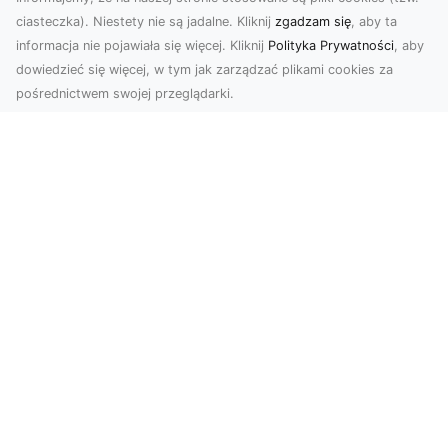
ciasteczka). Niestety nie są jadalne. Kliknij
zgadzam się
, aby ta
informacja nie pojawiała się więcej. Kliknij
Polityka Prywatności
, aby
dowiedzieć się więcej, w tym jak zarządzać plikami cookies za
pośrednictwem swojej przeglądarki.
Usługi dronem Tarnów – Twój partner
w nowoczesnych projektach
W erze dynamicznie rozwijających się
technologii, drony stają się nieodłącznym
narzędziem w wielu ...