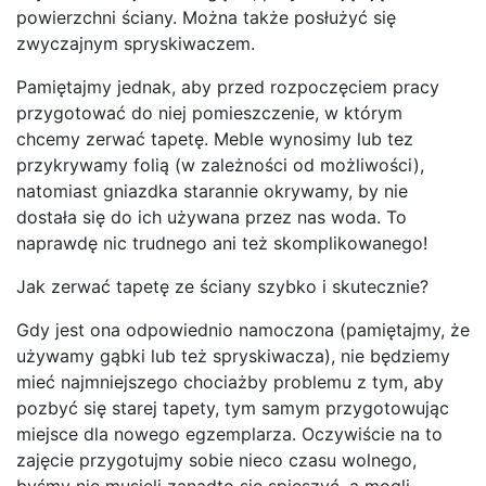
powierzchni ściany. Można także posłużyć się
zwyczajnym spryskiwaczem.
Pamiętajmy jednak, aby przed rozpoczęciem pracy
przygotować do niej pomieszczenie, w którym
chcemy zerwać tapetę. Meble wynosimy lub tez
przykrywamy folią (w zależności od możliwości),
natomiast gniazdka starannie okrywamy, by nie
dostała się do ich używana przez nas woda. To
naprawdę nic trudnego ani też skomplikowanego!
Jak zerwać tapetę ze ściany szybko i skutecznie?
Gdy jest ona odpowiednio namoczona (pamiętajmy, że
używamy gąbki lub też spryskiwacza), nie będziemy
mieć najmniejszego chociażby problemu z tym, aby
pozbyć się starej tapety, tym samym przygotowując
miejsce dla nowego egzemplarza. Oczywiście na to
zajęcie przygotujmy sobie nieco czasu wolnego,
byśmy nie musieli zanadto się spieszyć, a mogli