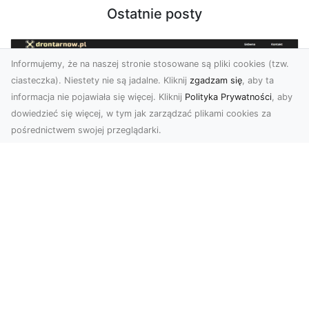
Ostatnie posty
Informujemy, że na naszej stronie stosowane są pliki cookies (tzw.
ciasteczka). Niestety nie są jadalne. Kliknij
zgadzam się
, aby ta
informacja nie pojawiała się więcej. Kliknij
Polityka Prywatności
, aby
dowiedzieć się więcej, w tym jak zarządzać plikami cookies za
pośrednictwem swojej przeglądarki.
Usługi dronem Tarnów – Twój partner
w nowoczesnych projektach
W erze dynamicznie rozwijających się
technologii, drony stają się nieodłącznym
narzędziem w wielu ...