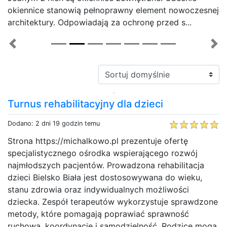
okiennice stanowią pełnoprawny element nowoczesnej
architektury. Odpowiadają za ochronę przed s...
Previous
Ne
Sortuj:
Turnus rehabilitacyjny dla dzieci
Dodano: 2 dni 19 godzin temu
Strona https://michalkowo.pl prezentuje ofertę
specjalistycznego ośrodka wspierającego rozwój
najmłodszych pacjentów. Prowadzona rehabilitacja
dzieci Bielsko Biała jest dostosowywana do wieku,
stanu zdrowia oraz indywidualnych możliwości
dziecka. Zespół terapeutów wykorzystuje sprawdzone
metody, które pomagają poprawiać sprawność
ruchową, koordynację i samodzielność. Rodzice mogą