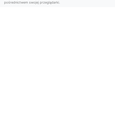
pośrednictwem swojej przeglądarki.
Usługi dronem Tarnów – Twój partner
w nowoczesnych projektach
W erze dynamicznie rozwijających się
technologii, drony stają się nieodłącznym
narzędziem w wielu ...