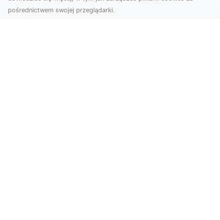
pośrednictwem swojej przeglądarki.
Usługi dronem Tarnów – Twój partner
w nowoczesnych projektach
W erze dynamicznie rozwijających się
technologii, drony stają się nieodłącznym
narzędziem w wielu ...