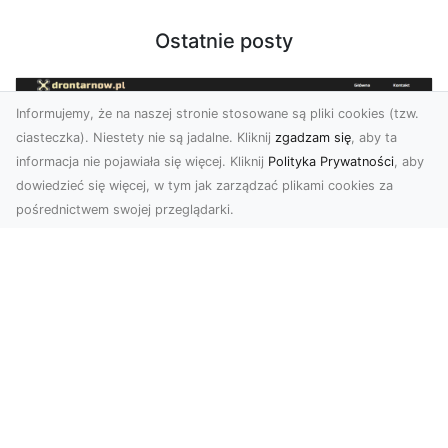
Ostatnie posty
Informujemy, że na naszej stronie stosowane są pliki cookies (tzw.
ciasteczka). Niestety nie są jadalne. Kliknij
zgadzam się
, aby ta
informacja nie pojawiała się więcej. Kliknij
Polityka Prywatności
, aby
dowiedzieć się więcej, w tym jak zarządzać plikami cookies za
pośrednictwem swojej przeglądarki.
Usługi dronem Tarnów – Twój partner
w nowoczesnych projektach
W erze dynamicznie rozwijających się
technologii, drony stają się nieodłącznym
narzędziem w wielu ...