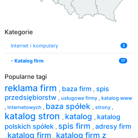
Kategorie
Internet i komputery
2
-
Katalog firm
17
Popularne tagi
reklama firm
baza firm
spis
,
,
przedsiębiorstw
,
usługowe firmy
,
katalog www
baza spółek
,
internetowych
,
,
strony
,
katalog stron
katalog
katalog
,
,
spis firm
polskich spółek
adresy firm
,
,
katalog firm
katalog firm z
,
,