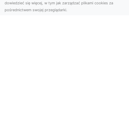
dowiedzieć się więcej, w tym jak zarządzać plikami cookies za
pośrednictwem swojej przeglądarki.
Usługi dronem Tarnów – Twój partner
w nowoczesnych projektach
W erze dynamicznie rozwijających się
technologii, drony stają się nieodłącznym
narzędziem w wielu ...
FHU XMar – Całodobowa Pomoc
Drogowa w Radomiu, Której Możesz
Zaufać
FHU XMar – Niezawodny Partner w Każdej