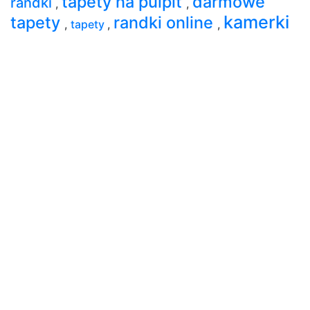
tapety na pulpit
darmowe
randki
,
,
kamerki
tapety
randki online
,
tapety
,
,