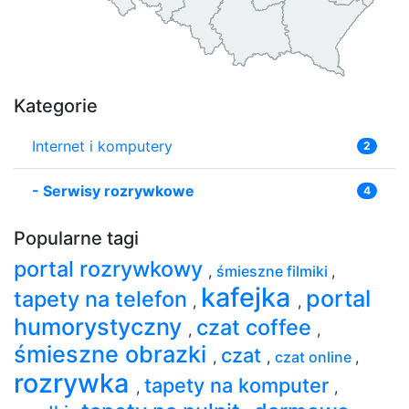
Kategorie
Internet i komputery
2
-
Serwisy rozrywkowe
4
Popularne tagi
portal rozrywkowy
,
śmieszne filmiki
,
kafejka
portal
tapety na telefon
,
,
humorystyczny
czat coffee
,
,
śmieszne obrazki
czat
,
,
czat online
,
rozrywka
tapety na komputer
,
,