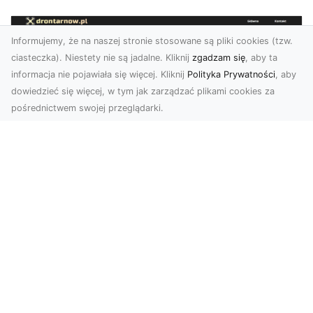
Informujemy, że na naszej stronie stosowane są pliki cookies (tzw.
ciasteczka). Niestety nie są jadalne. Kliknij
zgadzam się
, aby ta
informacja nie pojawiała się więcej. Kliknij
Polityka Prywatności
, aby
dowiedzieć się więcej, w tym jak zarządzać plikami cookies za
pośrednictwem swojej przeglądarki.
Usługi dronem Tarnów – Twój partner
w nowoczesnych projektach
W erze dynamicznie rozwijających się
technologii, drony stają się nieodłącznym
narzędziem w wielu ...