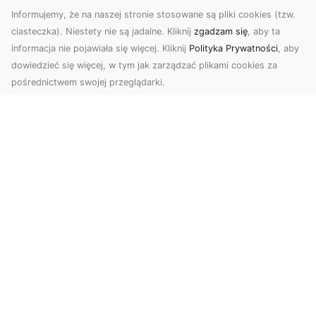
Informujemy, że na naszej stronie stosowane są pliki cookies (tzw.
ciasteczka). Niestety nie są jadalne. Kliknij
zgadzam się
, aby ta
informacja nie pojawiała się więcej. Kliknij
Polityka Prywatności
, aby
dowiedzieć się więcej, w tym jak zarządzać plikami cookies za
pośrednictwem swojej przeglądarki.
Usługi dronem Tarnów – Twój partner
w nowoczesnych projektach
W erze dynamicznie rozwijających się
technologii, drony stają się nieodłącznym
narzędziem w wielu ...