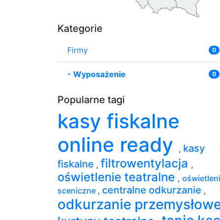
Kategorie
Firmy
0
-
Wyposażenie
0
Popularne tagi
kasy fiskalne
online ready
kasy
,
filtrowentylacja
fiskalne
,
,
oświetlenie teatralne
,
oświetlen
centralne odkurzanie
sceniczne
,
,
odkurzanie przemysłow