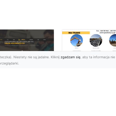
eczka). Niestety nie są jadalne. Kliknij
zgadzam się
, aby ta informacja nie 
rzeglądarki.
Rozbiórki i
Wyburzenia
U XMar –
Budynków w Rado
łodobowa Pomoc
– Kompleksowe
ogowa w Radomiu,
Usługi MA-TRANS
órej Możesz Zaufać
Profesjonalne Rozbiórki
U XMar – Niezawodny
Budynków w Radomiu
tner w Każdej Sytuacji