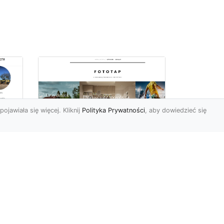
pojawiała się więcej. Kliknij
Polityka Prywatności
, aby dowiedzieć się
Jak zerwać tapetę,
miu
przygotowując tym
samym miejsce dla
nowej?
Żaden z elementów
wyposażenia czy też