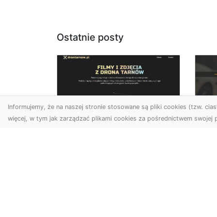
Ostatnie posty
Informujemy, że na naszej stronie stosowane są pliki cookies (tzw. ciast
więcej, w tym jak zarządzać plikami cookies za pośrednictwem swojej p
Usługi dronem
FH
Tarnów – Twój
Ca
partner w
Dr
nowoczesnych
Kt
projektach
FH
W erze dynamicznie
Par
rozwijających się