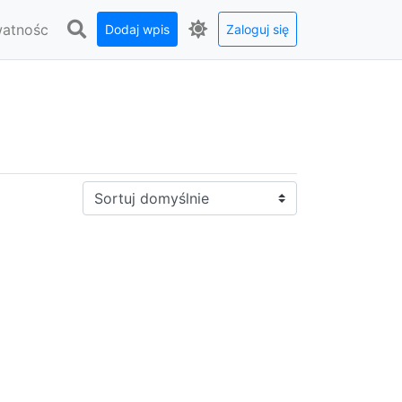
watnośc
Dodaj wpis
Zaloguj się
Sortuj: