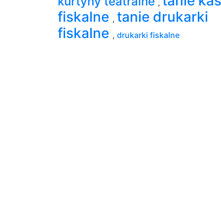
tanie ka
kurtyny teatralne
,
fiskalne
tanie drukarki
,
fiskalne
,
drukarki fiskalne