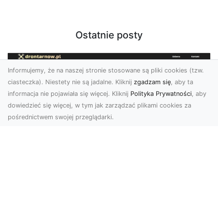
Ostatnie posty
Informujemy, że na naszej stronie stosowane są pliki cookies (tzw.
ciasteczka). Niestety nie są jadalne. Kliknij
zgadzam się
, aby ta
informacja nie pojawiała się więcej. Kliknij
Polityka Prywatności
, aby
dowiedzieć się więcej, w tym jak zarządzać plikami cookies za
pośrednictwem swojej przeglądarki.
Usługi dronem Tarnów – Twój partner
w nowoczesnych projektach
W erze dynamicznie rozwijających się