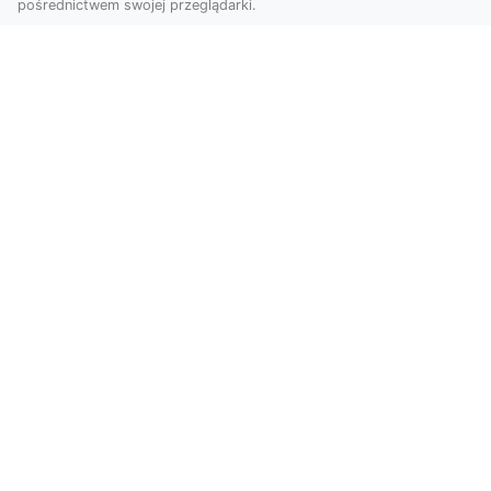
pośrednictwem swojej przeglądarki.
Usługi dronem Tarnów – Twój partner
w nowoczesnych projektach
W erze dynamicznie rozwijających się
technologii, drony stają się nieodłącznym
narzędziem w wielu ...