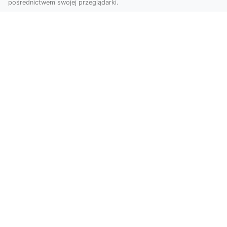
pośrednictwem swojej przeglądarki.
Usługi dronem Tarnów – Twój partner
w nowoczesnych projektach
W erze dynamicznie rozwijających się
technologii, drony stają się nieodłącznym
narzędziem w wielu ...