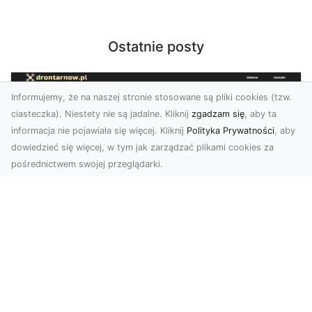
Ostatnie posty
Informujemy, że na naszej stronie stosowane są pliki cookies (tzw.
ciasteczka). Niestety nie są jadalne. Kliknij
zgadzam się
, aby ta
informacja nie pojawiała się więcej. Kliknij
Polityka Prywatności
, aby
dowiedzieć się więcej, w tym jak zarządzać plikami cookies za
pośrednictwem swojej przeglądarki.
Usługi dronem Tarnów – Twój partner
w nowoczesnych projektach
W erze dynamicznie rozwijających się