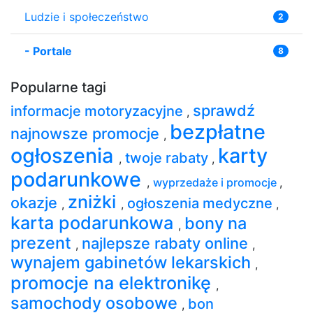
Ludzie i społeczeństwo
2
-
Portale
8
Popularne tagi
sprawdź
informacje motoryzacyjne
,
bezpłatne
najnowsze promocje
,
ogłoszenia
karty
twoje rabaty
,
,
podarunkowe
,
wyprzedaże i promocje
,
zniżki
okazje
ogłoszenia medyczne
,
,
,
karta podarunkowa
bony na
,
prezent
najlepsze rabaty online
,
,
wynajem gabinetów lekarskich
,
promocje na elektronikę
,
samochody osobowe
bon
,