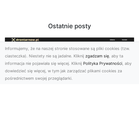
Ostatnie posty
Informujemy, że na naszej stronie stosowane są pliki cookies (tzw.
ciasteczka). Niestety nie są jadalne. Kliknij
zgadzam się
, aby ta
informacja nie pojawiała się więcej. Kliknij
Polityka Prywatności
, aby
dowiedzieć się więcej, w tym jak zarządzać plikami cookies za
pośrednictwem swojej przeglądarki.
Usługi dronem Tarnów – Twój partner
w nowoczesnych projektach
W erze dynamicznie rozwijających się