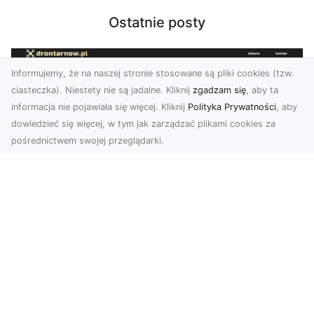
Ostatnie posty
Informujemy, że na naszej stronie stosowane są pliki cookies (tzw.
ciasteczka). Niestety nie są jadalne. Kliknij
zgadzam się
, aby ta
informacja nie pojawiała się więcej. Kliknij
Polityka Prywatności
, aby
dowiedzieć się więcej, w tym jak zarządzać plikami cookies za
pośrednictwem swojej przeglądarki.
Usługi dronem Tarnów – Twój partner
w nowoczesnych projektach
W erze dynamicznie rozwijających się
technologii, drony stają się nieodłącznym
narzędziem w wielu ...