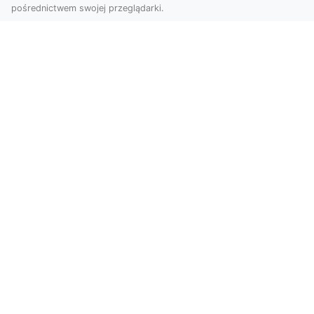
pośrednictwem swojej przeglądarki.
Usługi dronem Tarnów – Twój partner
w nowoczesnych projektach
W erze dynamicznie rozwijających się
technologii, drony stają się nieodłącznym
narzędziem w wielu ...