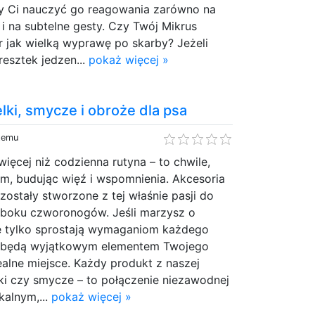
y Ci nauczyć go reagowania zarówno na
i na subtelne gesty. Czy Twój Mikrus
r jak wielką wyprawę po skarby? Jeżeli
resztek jedzen...
pokaż więcej »
elki, smycze i obroże dla psa
 temu
więcej niż codzienna rutyna – to chwile,
m, budując więź i wspomnienia. Akcesoria
ostały stworzone z tej właśnie pasji do
 boku czworonogów. Jeśli marzysz o
ie tylko sprostają wymaganiom każdego
eż będą wyjątkowym elementem Twojego
idealne miejsce. Każdy produkt z naszej
lki czy smycze – to połączenie niezawodnej
kalnym,...
pokaż więcej »