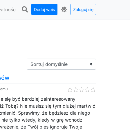
watnośc
Dodaj wpis
Zaloguj się
Sortuj:
sów
 temu
e się być bardziej zainteresowany
ż Tobą? Nie musisz się tym dłużej martwić
mienić! Sprawimy, że będziesz dla niego
 nie tylko wtedy, kiedy w grę wchodzi
 wrażenie, że Twój pies ignoruje Twoje