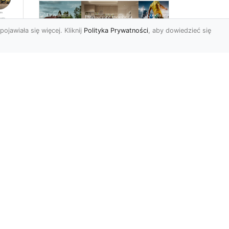
pojawiała się więcej. Kliknij
Polityka Prywatności
, aby dowiedzieć się
Jak zerwać tapetę,
miu
przygotowując tym
samym miejsce dla
nowej?
Żaden z elementów
wyposażenia czy też
dekoracji naszego domu
lub mieszkania nie jest
wieczny, co ...
r