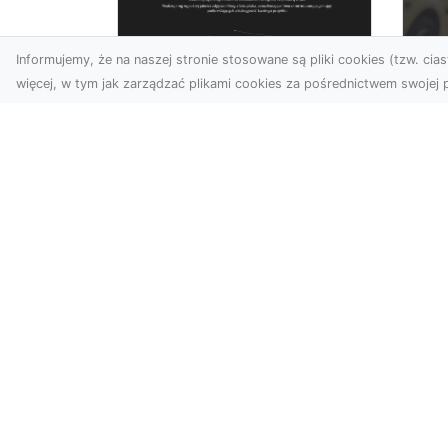
Informujemy, że na naszej stronie stosowane są pliki cookies (tzw. ciast
więcej, w tym jak zarządzać plikami cookies za pośrednictwem swojej p
Usługi dronem
FH
Tarnów – Twój
Ca
partner w
Dr
nowoczesnych
Kt
projektach
FH
W erze dynamicznie
Par
rozwijających się
Dr
technologii, drony stają się
syt
nieodłącznym narzędziem
w wielu ...
cyberfair.pl - nowoczesny katalog 