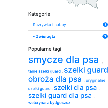
Kategorie
Rozrywka i hobby
1
-
Zwierzęta
3
Popularne tagi
smycze dla psa
,
szelki guar
tanie szelki guard
,
obroża dla psa
,
oryginalne
szelki dla psa
szelki guard
,
,
szelki guard dla psa
,
weterynarz bydgoszcz