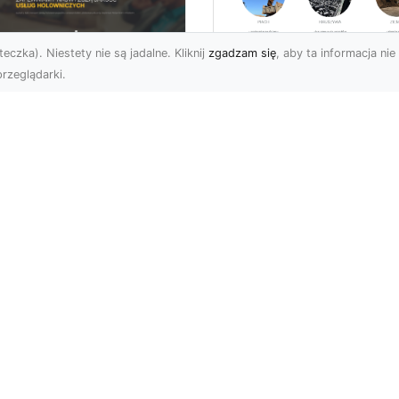
eczka). Niestety nie są jadalne. Kliknij
zgadzam się
, aby ta informacja nie 
rzeglądarki.
Rozbiórki i
Wyburzenia
U XMar –
Budynków w Rado
łodobowa Pomoc
– Kompleksowe
ogowa w Radomiu,
Usługi MA-TRANS
órej Możesz Zaufać
Profesjonalne Rozbiórki
U XMar – Niezawodny
Budynków w Radomiu
tner w Każdej Sytuacji
Firma MA-TRANS z
ogowej Nieprzewidziane
Radomia oferuje pełen
uacje na drodze mogą ...
zakres usług zw...
stron
Subskrybuj newslette