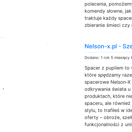
polecenia, pomożem
komendy słowne, jak 
traktuje każdy space
zbieranie śmieci czy 
Nelson-x.pl - Sz
Dodano: 1 rok 5 miesięcy
Spacer z pupilem to 
które spędzamy raze
spacerowe Nelson-X z
d
,
odkrywania świata u
produktach, które n
spaceru, ale równi
stylu, to trafiłeś w 
oferty – obroże, sze
funkcjonalności z uni