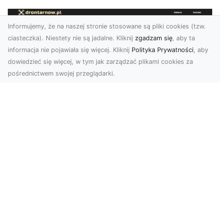
Informujemy, że na naszej stronie stosowane są pliki cookies (tzw.
ciasteczka). Niestety nie są jadalne. Kliknij
zgadzam się
, aby ta
informacja nie pojawiała się więcej. Kliknij
Polityka Prywatności
, aby
dowiedzieć się więcej, w tym jak zarządzać plikami cookies za
pośrednictwem swojej przeglądarki.
Usługi dronem Tarnów – Twój partner
w nowoczesnych projektach
W erze dynamicznie rozwijających się
technologii, drony stają się nieodłącznym
narzędziem w wielu ...