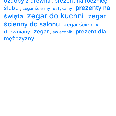
ozdoby z drewna
prezent na rocznicę
,
prezenty na
ślubu
,
zegar ścienny rustykalny
,
zegar do kuchni
zegar
święta
,
,
ścienny do salonu
zegar ścienny
,
zegar
prezent dla
drewniany
,
,
świecznik
,
mężczyzny