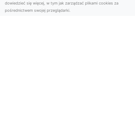
dowiedzieć się więcej, w tym jak zarządzać plikami cookies za
pośrednictwem swojej przeglądarki.
Usługi dronem Tarnów – Twój partner
w nowoczesnych projektach
W erze dynamicznie rozwijających się
technologii, drony stają się nieodłącznym
narzędziem w wielu ...
FHU XMar – Całodobowa Pomoc
Drogowa w Radomiu, Której Możesz
Zaufać
FHU XMar – Niezawodny Partner w Każdej