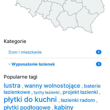
Kategorie
Dom i mieszkanie
2
-
Wyposażenie łazienek
3
Popularne tagi
lustra
wanny wolnostojące
baterie
,
,
łazienkowe
projekt łazienki
,
tychy łazienki
,
,
płytki do kuchni
łazienki radom
,
,
kabiny
płytki podłogowe
,