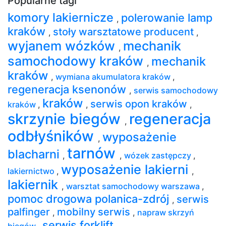
Popularne tagi
komory lakiernicze
polerowanie lamp
,
kraków
stoły warsztatowe producent
,
,
wyjanem wózków
mechanik
,
samochodowy kraków
mechanik
,
kraków
,
wymiana akumulatora kraków
,
regeneracja ksenonów
,
serwis samochodowy
kraków
serwis opon kraków
kraków
,
,
,
skrzynie biegów
regeneracja
,
odbłyśników
wyposażenie
,
tarnów
blacharni
,
,
wózek zastępczy
,
wyposażenie lakierni
lakiernictwo
,
,
lakiernik
,
warsztat samochodowy warszawa
,
pomoc drogowa polanica-zdrój
serwis
,
palfinger
mobilny serwis
,
,
napraw skrzyń
serwis forklift
biegów
,