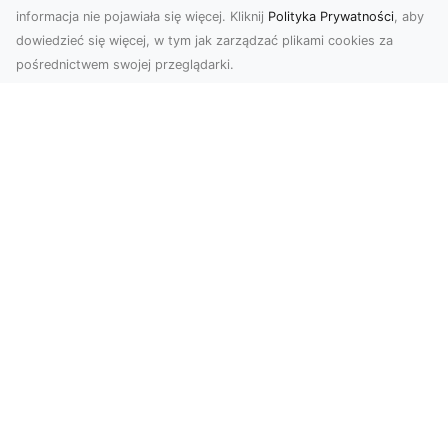
informacja nie pojawiała się więcej. Kliknij
Polityka Prywatności
, aby
dowiedzieć się więcej, w tym jak zarządzać plikami cookies za
pośrednictwem swojej przeglądarki.
Usługi dronem Tarnów – Twój partner
w nowoczesnych projektach
W erze dynamicznie rozwijających się
technologii, drony stają się nieodłącznym
narzędziem w wielu ...