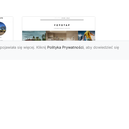
pojawiała się więcej. Kliknij
Polityka Prywatności
, aby dowiedzieć się
Jak zerwać tapetę,
miu
przygotowując tym
samym miejsce dla
nowej?
Żaden z elementów
wyposażenia czy też
dekoracji naszego domu
lub mieszkania nie jest