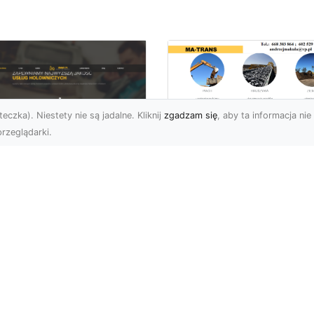
eczka). Niestety nie są jadalne. Kliknij
zgadzam się
, aby ta informacja nie 
rzeglądarki.
Rozbiórki i
Wyburzenia
U XMar –
Budynków w Rado
łodobowa Pomoc
– Kompleksowe
ogowa w Radomiu,
Usługi MA-TRANS
órej Możesz Zaufać
Profesjonalne Rozbiórki
U XMar – Niezawodny
Budynków w Radomiu
tner w Każdej Sytuacji
Firma MA-TRANS z
ogowej Nieprzewidziane
Radomia oferuje pełen
uacje na drodze mogą ...
zakres usług zw...