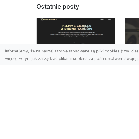
Ostatnie posty
Informujemy, że na naszej stronie stosowane są pliki cookies (tzw. ciast
więcej, w tym jak zarządzać plikami cookies za pośrednictwem swojej p
Usługi dronem
FH
Tarnów – Twój
Ca
partner w
Dr
nowoczesnych
Kt
projektach
FH
W erze dynamicznie
Par
rozwijających się
Dr
technologii, drony stają się
syt
nieodłącznym narzędziem