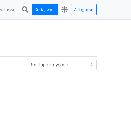
watnośc
Dodaj wpis
Zaloguj się
Sortuj: