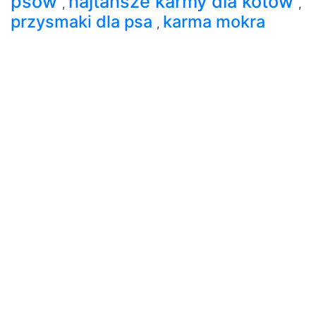
psów
najtańsze karmy dla kotów
,
,
przysmaki dla psa
karma mokra
,