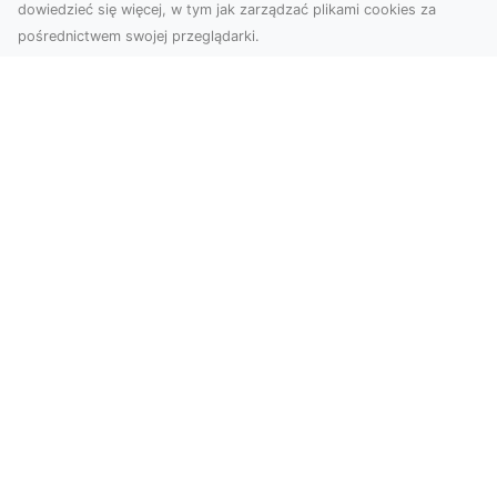
dowiedzieć się więcej, w tym jak zarządzać plikami cookies za
pośrednictwem swojej przeglądarki.
Usługi dronem Tarnów – Twój partner
w nowoczesnych projektach
W erze dynamicznie rozwijających się
technologii, drony stają się nieodłącznym
narzędziem w wielu ...