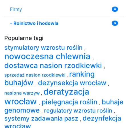
Firmy
4
-
Rolnictwo i hodowla
6
Popularne tagi
stymulatory wzrostu roślin
,
nowoczesna chlewnia
,
dostawca nasion rzodkiewki
,
ranking
sprzedaż nasion rzodkiewki
,
buhajów
dezynsekcja wrocław
,
,
deratyzacja
nasiona warzyw
,
wrocław
pielęgnacja roślin
buhaje
,
,
genomowe
regulatory wzrostu roślin
,
,
dezynfekcja
systemy zadawania pasz
,
wrocław