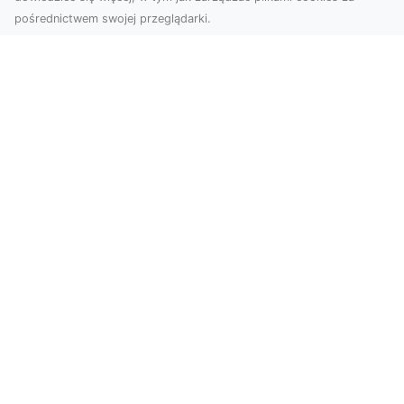
pośrednictwem swojej przeglądarki.
Usługi dronem Tarnów – Twój partner
w nowoczesnych projektach
W erze dynamicznie rozwijających się
technologii, drony stają się nieodłącznym
narzędziem w wielu ...