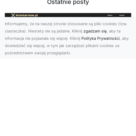
Ostatnie posty
Informujemy, że na naszej stronie stosowane są pliki cookies (tzw.
ciasteczka). Niestety nie są jadalne. Kliknij
zgadzam się
, aby ta
informacja nie pojawiała się więcej. Kliknij
Polityka Prywatności
, aby
dowiedzieć się więcej, w tym jak zarządzać plikami cookies za
pośrednictwem swojej przeglądarki.
Usługi dronem Tarnów – Twój partner
w nowoczesnych projektach
W erze dynamicznie rozwijających się
technologii, drony stają się nieodłącznym
narzędziem w wielu ...