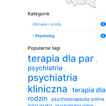
Kategorie
Zdrowie i uroda
4
-
Psycholog
8
Popularne tagi
terapia dla par
,
psychiatria
,
psychiatria
kliniczna
terapia dla
,
rodzin
psychoterapeuta online
,
marta jaszkul
,
psychoterapia online
,