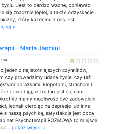
yciu. Jest to bardzo ważne, ponieważ
e się znacznie lepiej, a także odzyskacie
hiczny, który każdemu z nas jest
ięcej »
rapii - Marta Jaszkul
temu
o jeden z najistotniejszych czynników,
ym czy prowadzimy udane życie, czy też
ęstymi porażkami, kłopotami, strachem i
tóre powodują, iż trudno jest się nam
okrotnie mamy możliwość być zadowoleni
ci, jednak cierpiąc na depresje lub inne
 z naszą psychiką, satysfakcja jest poza
abinet Psychoterapii ROZMOWA to miejsce
do...
pokaż więcej »