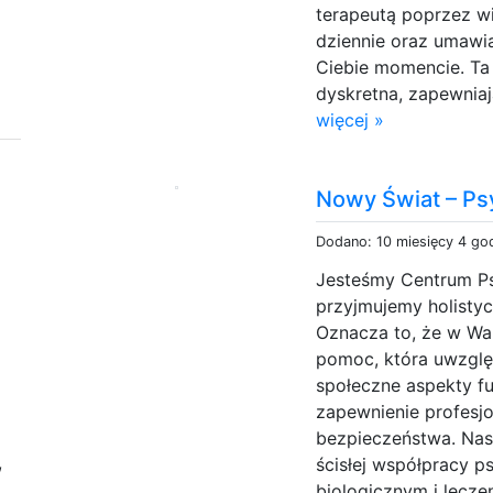
terapeutą poprzez w
dziennie oraz umaw
Ciebie momencie. Ta 
dyskretna, zapewnia
więcej »
Nowy Świat – Psy
Dodano: 10 miesięcy 4 go
Jesteśmy Centrum Psy
przyjmujemy holisty
Oznacza to, że w W
pomoc, która uwzględ
społeczne aspekty f
zapewnienie profesjo
bezpieczeństwa. Nasz
,
ścisłej współpracy p
biologicznym i lecz