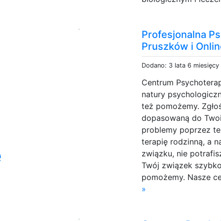
Profesjonalna P
Pruszków i Onli
Dodano: 3 lata 6 miesięcy
Centrum Psychoterap
natury psychologiczn
też pomożemy. Zgłoś
dopasowaną do Twoi
problemy poprzez ter
terapię rodzinną, a 
e
związku, nie potrafis
Twój związek szybko 
pomożemy. Nasze cen
»