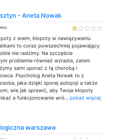
lsztyn - Aneta Nowak
temu
łopoty z snem, kłopoty w nawiązywaniu
nostkami to coraz powszechniej pojawiający
sobie nie radzimy. Na szczęście
tym problemie również wzrasta, zatem
ążymy sami uporać z tą chorobą i
howca. Psycholog Aneta Nowak to z
soba, jaka dzięki sporej autopsji a także
om, wie jak sprawić, aby Twoje kłopoty
nikać a funkcjonowanie wró...
pokaż więcej
logiczna warszawa