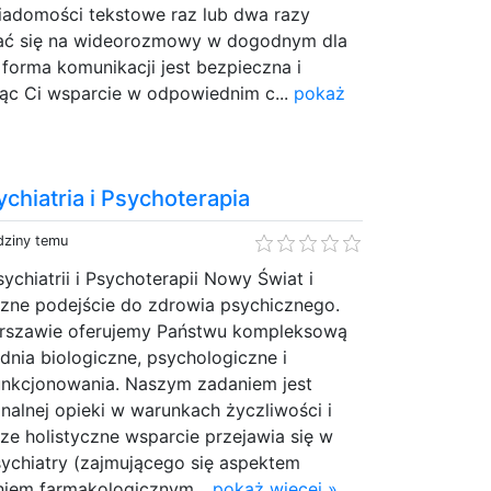
iadomości tekstowe raz lub dwa razy
iać się na wideorozmowy w dogodnym dla
forma komunikacji jest bezpieczna i
jąc Ci wsparcie w odpowiednim c...
pokaż
chiatria i Psychoterapia
dziny temu
chiatrii i Psychoterapii Nowy Świat i
czne podejście do zdrowia psychicznego.
arszawie oferujemy Państwu kompleksową
nia biologiczne, psychologiczne i
unkcjonowania. Naszym zadaniem jest
nalnej opieki w warunkach życzliwości i
e holistyczne wsparcie przejawia się w
sychiatry (zajmującego się aspektem
eniem farmakologicznym...
pokaż więcej »