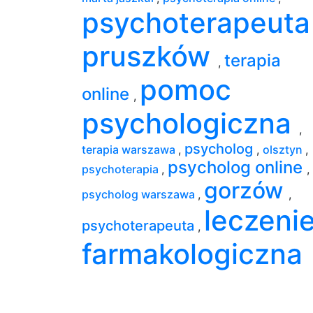
psychoterapeuta
pruszków
terapia
,
pomoc
online
,
psychologiczna
,
psycholog
terapia warszawa
,
,
olsztyn
,
psycholog online
psychoterapia
,
,
gorzów
psycholog warszawa
,
,
leczeni
psychoterapeuta
,
farmakologiczna