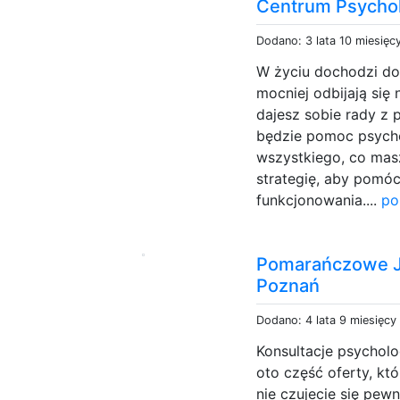
Centrum Psychol
Dodano: 3 lata 10 miesięc
W życiu dochodzi do
mocniej odbijają się 
dajesz sobie rady z
będzie pomoc psycho
wszystkiego, co mas
strategię, aby pomó
funkcjonowania....
po
Pomarańczowe Ja
Poznań
Dodano: 4 lata 9 miesięcy
Konsultacje psycholog
oto część oferty, kt
nie czujecie się pew