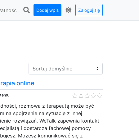
watnośc
Dodaj wpis
Zaloguj się
Sortuj:
rapia online
 temu
udności, rozmowa z terapeutą może być
 na spojrzenie na sytuację z innej
ienie rozwiązań. WeTalk zapewnia kontakt
cjalistą i dostarcza fachowej pomocy
zebujesz. Możesz komunikować się z