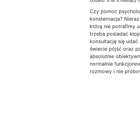
Dodano: 9 lat 8 miesięcy 
Czy pomoc psycholo
konsternacja? Nieraz 
którą nie potrafimy 
trzeba posiadać kłop
konsultację się udać
świecie pójść oraz p
absolutnie obiektywni
normalnie funkcjono
rozmowy i nie próbo