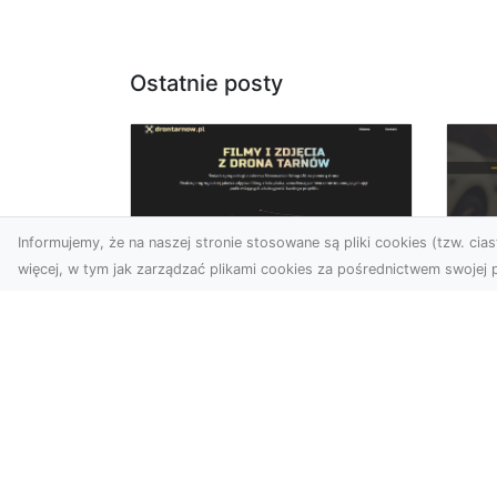
Ostatnie posty
Informujemy, że na naszej stronie stosowane są pliki cookies (tzw. ciast
więcej, w tym jak zarządzać plikami cookies za pośrednictwem swojej p
Usługi dronem
FH
Tarnów – Twój
Ca
partner w
Dr
nowoczesnych
Kt
projektach
FH
W erze dynamicznie
Par
rozwijających się