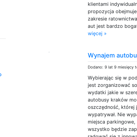
klientami indywidual
propozycja obejmuje
zakresie ratownictwa
aut jest bardzo boga
więcej »
Wynajem autob
Dodano: 9 lat 9 miesięcy 
b
Wybierając się w po
jest zorganizować s
wydatki jakie w sze
autobusy kraków mo
oszczędność, której
wypatrywał. Nie wypa
miejsca parkingowe,
wszystko będzie zap
radować się z innowa