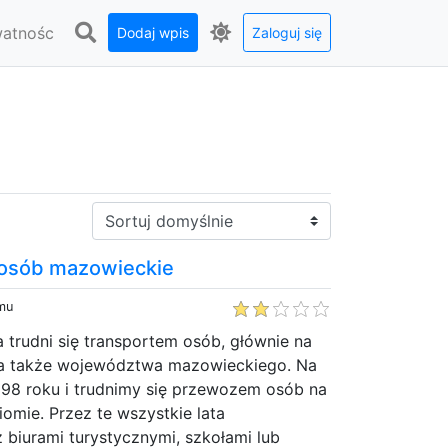
watnośc
Dodaj wpis
Zaloguj się
Sortuj:
 osób mazowieckie
emu
a trudni się transportem osób, głównie na
a także województwa mazowieckiego. Na
998 roku i trudnimy się przewozem osób na
omie. Przez te wszystkie lata
biurami turystycznymi, szkołami lub