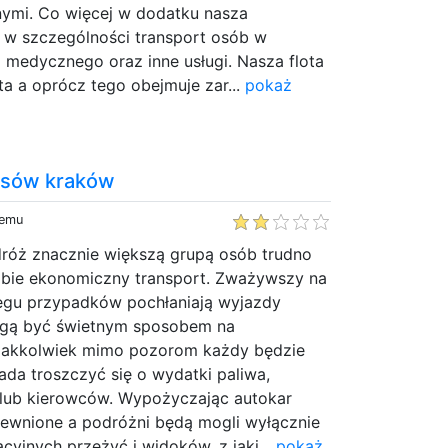
nymi. Co więcej w dodatku nasza
 w szczególności transport osób w
 medycznego oraz inne usługi. Nasza flota
ta a oprócz tego obejmuje zar...
pokaż
usów kraków
temu
dróż znacznie większą grupą osób trudno
obie ekonomiczny transport. Zważywszy na
regu przypadków pochłaniają wyjazdy
gą być świetnym sposobem na
 jakkolwiek mimo pozorom każdy będzie
da troszczyć się o wydatki paliwa,
 lub kierowców. Wypożyczając autokar
ewnione a podróżni będą mogli wyłącznie
cyjnych przeżyć i widoków, z jaki...
pokaż