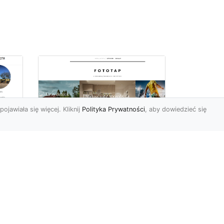
pojawiała się więcej. Kliknij
Polityka Prywatności
, aby dowiedzieć się
Jak zerwać tapetę,
miu
przygotowując tym
samym miejsce dla
nowej?
Żaden z elementów
wyposażenia czy też