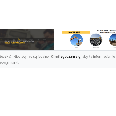
eczka). Niestety nie są jadalne. Kliknij
zgadzam się
, aby ta informacja nie 
rzeglądarki.
Rozbiórki i
Wyburzenia
U XMar –
Budynków w Rado
łodobowa Pomoc
– Kompleksowe
ogowa w Radomiu,
Usługi MA-TRANS
órej Możesz Zaufać
Profesjonalne Rozbiórki
U XMar – Niezawodny
Budynków w Radomiu
tner w Każdej Sytuacji