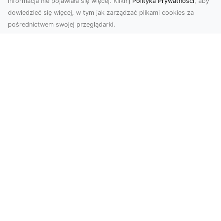
informacja nie pojawiała się więcej. Kliknij
Polityka Prywatności
, aby
dowiedzieć się więcej, w tym jak zarządzać plikami cookies za
pośrednictwem swojej przeglądarki.
Usługi dronem Tarnów – Twój partner
w nowoczesnych projektach
W erze dynamicznie rozwijających się
technologii, drony stają się nieodłącznym
narzędziem w wielu ...
FHU XMar – Całodobowa Pomoc
Drogowa w Radomiu, Której Możesz
Zaufać