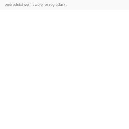
pośrednictwem swojej przeglądarki.
Usługi dronem Tarnów – Twój partner
w nowoczesnych projektach
W erze dynamicznie rozwijających się
technologii, drony stają się nieodłącznym
narzędziem w wielu ...