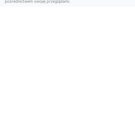
pośrednictwem swojej przeglądarki.
Usługi dronem Tarnów – Twój partner
w nowoczesnych projektach
W erze dynamicznie rozwijających się
technologii, drony stają się nieodłącznym
narzędziem w wielu ...