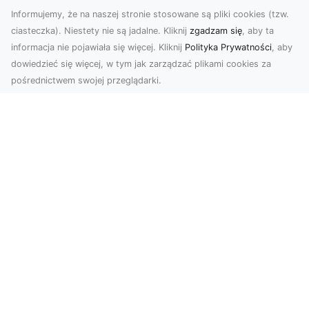
Informujemy, że na naszej stronie stosowane są pliki cookies (tzw.
ciasteczka). Niestety nie są jadalne. Kliknij
zgadzam się
, aby ta
informacja nie pojawiała się więcej. Kliknij
Polityka Prywatności
, aby
dowiedzieć się więcej, w tym jak zarządzać plikami cookies za
pośrednictwem swojej przeglądarki.
Usługi dronem Tarnów – Twój partner
w nowoczesnych projektach
W erze dynamicznie rozwijających się
technologii, drony stają się nieodłącznym
narzędziem w wielu ...