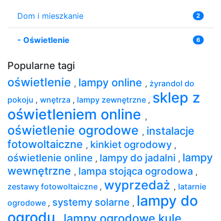
Dom i mieszkanie
2
-
Oświetlenie
6
Popularne tagi
oświetlenie
lampy online
,
,
żyrandol do
sklep z
pokoju
,
wnętrza
,
lampy zewnętrzne
,
oświetleniem online
,
oświetlenie ogrodowe
instalacje
,
fotowoltaiczne
kinkiet ogrodowy
,
,
lampy
oświetlenie online
lampy do jadalni
,
,
wewnętrzne
lampa stojąca ogrodowa
,
,
wyprzedaż
zestawy fotowoltaiczne
,
,
latarnie
lampy do
systemy solarne
ogrodowe
,
,
ogrodu
lampy ogrodowe kule
,
,