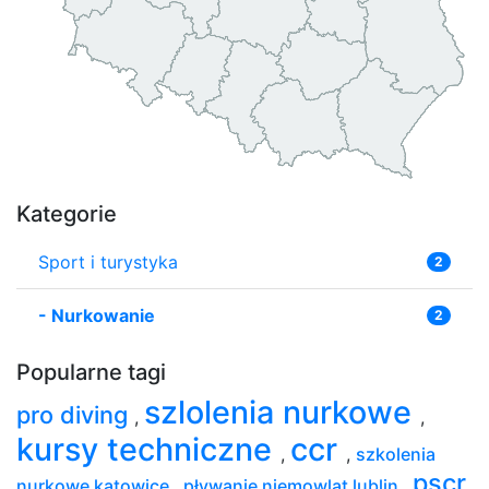
Kategorie
Sport i turystyka
2
-
Nurkowanie
2
Popularne tagi
szlolenia nurkowe
pro diving
,
,
kursy techniczne
ccr
,
,
szkolenia
pscr
nurkowe katowice
,
pływanie niemowląt lublin
,