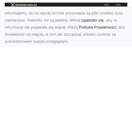
Informujemy, że na naszej stronie stosowane są pliki cookies (tzw.
ciasteczka). Niestety nie są jadalne. Kliknij
zgadzam się
, aby ta
informacja nie pojawiała się więcej. Kliknij
Polityka Prywatności
, aby
dowiedzieć się więcej, w tym jak zarządzać plikami cookies za
pośrednictwem swojej przeglądarki.
Usługi dronem Tarnów – Twój partner
w nowoczesnych projektach
W erze dynamicznie rozwijających się
technologii, drony stają się nieodłącznym
narzędziem w wielu ...