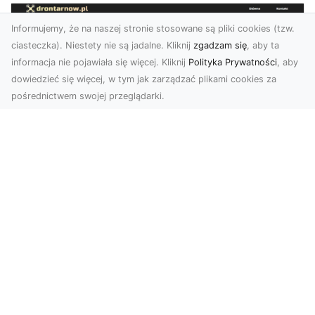
Informujemy, że na naszej stronie stosowane są pliki cookies (tzw.
ciasteczka). Niestety nie są jadalne. Kliknij
zgadzam się
, aby ta
informacja nie pojawiała się więcej. Kliknij
Polityka Prywatności
, aby
dowiedzieć się więcej, w tym jak zarządzać plikami cookies za
pośrednictwem swojej przeglądarki.
Usługi dronem Tarnów – Twój partner
w nowoczesnych projektach
W erze dynamicznie rozwijających się
technologii, drony stają się nieodłącznym
narzędziem w wielu ...