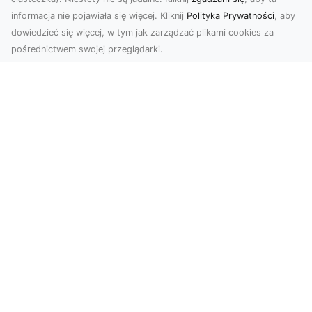
informacja nie pojawiała się więcej. Kliknij
Polityka Prywatności
, aby
dowiedzieć się więcej, w tym jak zarządzać plikami cookies za
pośrednictwem swojej przeglądarki.
Usługi dronem Tarnów – Twój partner
w nowoczesnych projektach
W erze dynamicznie rozwijających się
technologii, drony stają się nieodłącznym
narzędziem w wielu ...