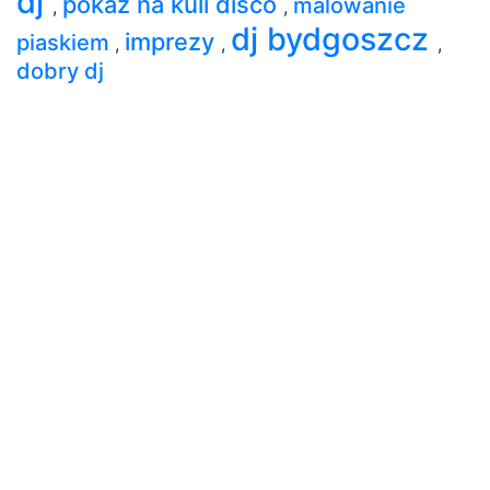
dj
pokaz na kuli disco
malowanie
,
,
dj bydgoszcz
imprezy
piaskiem
,
,
,
dobry dj