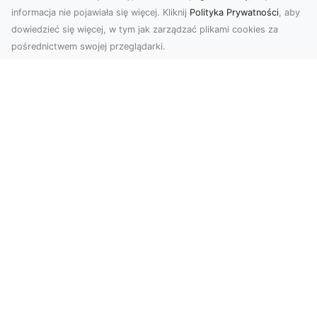
informacja nie pojawiała się więcej. Kliknij
Polityka Prywatności
, aby
dowiedzieć się więcej, w tym jak zarządzać plikami cookies za
pośrednictwem swojej przeglądarki.
Usługi dronem Tarnów – Twój partner
w nowoczesnych projektach
W erze dynamicznie rozwijających się
technologii, drony stają się nieodłącznym
narzędziem w wielu ...