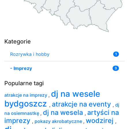
Kategorie
Rozrywka i hobby
1
-
Imprezy
3
Popularne tagi
dj na wesele
atrakcje na imprezy
,
bydgoszcz
atrakcje na eventy
,
,
dj
dj na wesela
artyści na
na osiemnastkę
,
,
imprezy
wodzirej
,
pokazy akrobatyczne
,
,