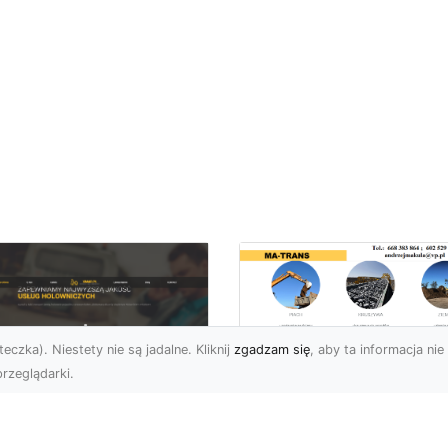
eczka). Niestety nie są jadalne. Kliknij
zgadzam się
, aby ta informacja nie 
rzeglądarki.
Rozbiórki i
Wyburzenia
U XMar –