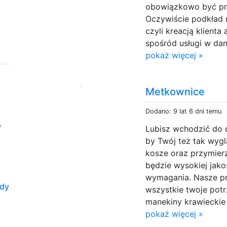
obowiązkowo być p
Oczywiście podkład 
czyli kreacją klient
spośród usługi w da
pokaż więcej »
Metkownice
Dodano: 9 lat 6 dni temu
,
Lubisz wchodzić do 
by Twój też tak wygl
kosze oraz przymier
będzie wysokiej jak
wymagania. Nasze p
ady
wszystkie twoje pot
manekiny krawieckie 
pokaż więcej »