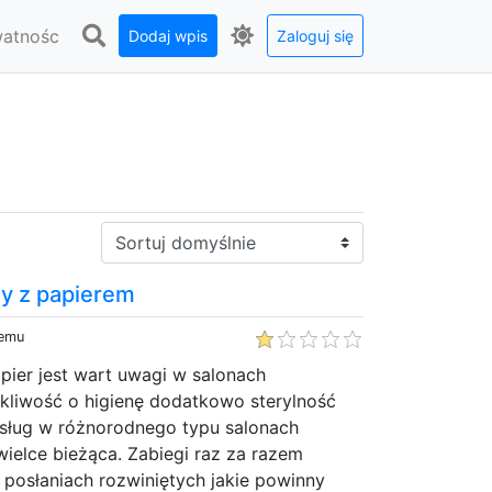
watnośc
Dodaj wpis
Zaloguj się
Sortuj:
wy z papierem
temu
apier jest wart uwagi w salonach
kliwość o higienę dodatkowo sterylność
sług w różnorodnego typu salonach
ielce bieżąca. Zabiegi raz za razem
 posłaniach rozwiniętych jakie powinny