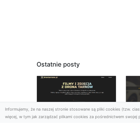
Ostatnie posty
Informujemy, że na naszej stronie stosowane są pliki cookies (tzw. ciast
więcej, w tym jak zarządzać plikami cookies za pośrednictwem swojej p
Usługi dronem
FH
Tarnów – Twój