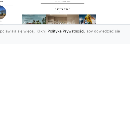
pojawiała się więcej. Kliknij
Polityka Prywatności
, aby dowiedzieć się
Jak zerwać tapetę,
miu
przygotowując tym
samym miejsce dla
nowej?
Żaden z elementów
wyposażenia czy też
dekoracji naszego domu
lub mieszkania nie jest
wieczny, co ...