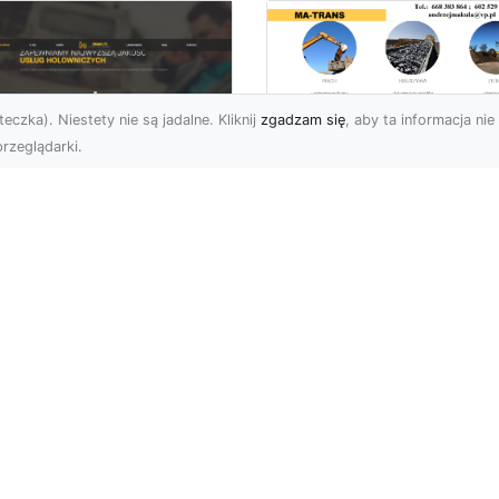
eczka). Niestety nie są jadalne. Kliknij
zgadzam się
, aby ta informacja nie 
rzeglądarki.
Rozbiórki i
Wyburzenia
U XMar –
Budynków w Rado
łodobowa Pomoc
– Kompleksowe
ogowa w Radomiu,
Usługi MA-TRANS
órej Możesz Zaufać
Profesjonalne Rozbiórki
U XMar – Niezawodny
Budynków w Radomiu
tner w Każdej Sytuacji
Firma MA-TRANS z
ogowej Nieprzewidziane
Radomia oferuje pełen
uacje na drodze mogą ...
zakres usług zw...