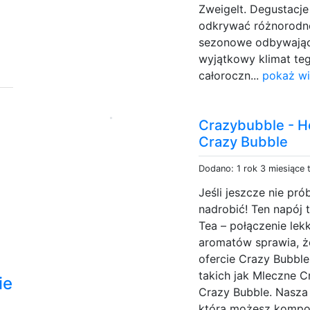
Zweigelt. Degustacj
odkrywać różnorodn
sezonowe odbywające
wyjątkowy klimat te
całoroczn...
pokaż wi
Crazybubble - H
Crazy Bubble
Dodano: 1 rok 3 miesiące
Jeśli jeszcze nie pr
nadrobić! Ten napój
Tea – połączenie lek
aromatów sprawia, ż
ofercie Crazy Bubble
takich jak Mleczne 
ie
Crazy Bubble. Nasza
którą możesz kompo