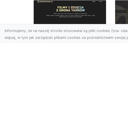
Informujemy, że na naszej stronie stosowane są pliki cookies (tzw. ciast
więcej, w tym jak zarządzać plikami cookies za pośrednictwem swojej p
Usługi dronem
FH
Tarnów – Twój
Ca
partner w
Dr
nowoczesnych
Kt
projektach
FH
W erze dynamicznie
Par
rozwijających się
Dr
technologii, drony stają się
syt
nieodłącznym narzędziem
w wielu ...