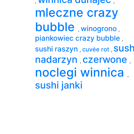
,
,
mleczne crazy
bubble
winogrono
,
,
piankowiec crazy bubble
,
sush
sushi raszyn
cuvée rot
,
,
nadarzyn
czerwone
,
,
noclegi winnica
,
sushi janki