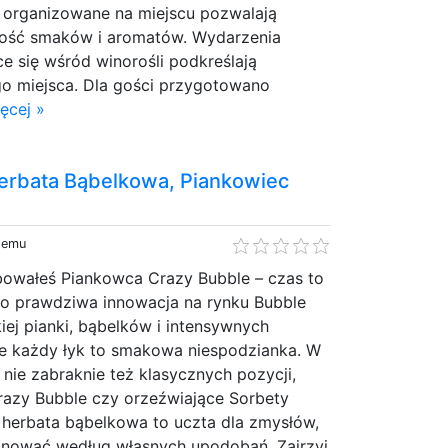
e organizowane na miejscu pozwalają
ość smaków i aromatów. Wydarzenia
 się wśród winorośli podkreślają
go miejsca. Dla gości przygotowano
ęcej »
erbata Bąbelkowa, Piankowiec
 temu
óbowałeś Piankowca Crazy Bubble – czas to
 to prawdziwa innowacja na rynku Bubble
kiej pianki, bąbelków i intensywnych
e każdy łyk to smakowa niespodzianka. W
 nie zabraknie też klasycznych pozycji,
Crazy Bubble czy orzeźwiające Sorbety
 herbata bąbelkowa to uczta dla zmysłów,
nować według własnych upodobań. Zajrzyj