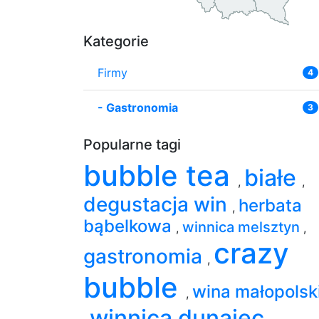
Kategorie
Firmy
4
-
Gastronomia
3
Popularne tagi
bubble tea
białe
,
,
degustacja win
herbata
,
bąbelkowa
winnica melsztyn
,
,
crazy
gastronomia
,
bubble
wina małopolsk
,
winnica dunajec