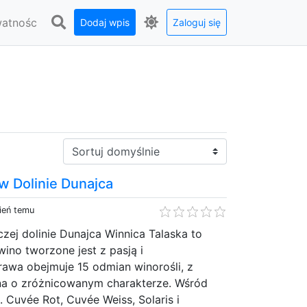
watnośc
Dodaj wpis
Zaloguj się
Sortuj:
w Dolinie Dunajca
ień temu
ej dolinie Dunajca Winnica Talaska to
wino tworzone jest z pasją i
awa obejmuje 15 odmian winorośli, z
na o zróżnicowanym charakterze. Wśród
n. Cuvée Rot, Cuvée Weiss, Solaris i