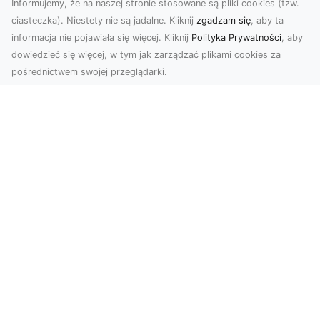
Informujemy, że na naszej stronie stosowane są pliki cookies (tzw.
ciasteczka). Niestety nie są jadalne. Kliknij
zgadzam się
, aby ta
informacja nie pojawiała się więcej. Kliknij
Polityka Prywatności
, aby
dowiedzieć się więcej, w tym jak zarządzać plikami cookies za
pośrednictwem swojej przeglądarki.
Usługi dronem Tarnów – Twój partner
w nowoczesnych projektach
W erze dynamicznie rozwijających się
technologii, drony stają się nieodłącznym
narzędziem w wielu ...