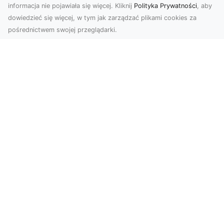
informacja nie pojawiała się więcej. Kliknij
Polityka Prywatności
, aby
dowiedzieć się więcej, w tym jak zarządzać plikami cookies za
pośrednictwem swojej przeglądarki.
Usługi dronem Tarnów – Twój partner
w nowoczesnych projektach
W erze dynamicznie rozwijających się
technologii, drony stają się nieodłącznym
narzędziem w wielu ...