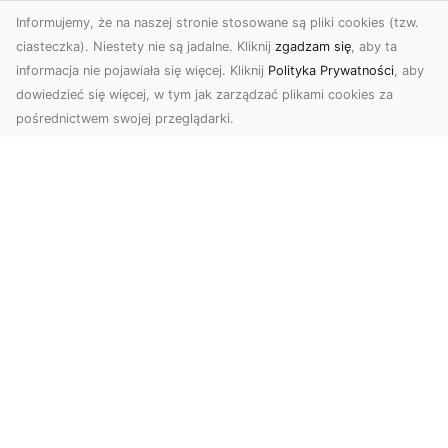
Informujemy, że na naszej stronie stosowane są pliki cookies (tzw.
ciasteczka). Niestety nie są jadalne. Kliknij
zgadzam się
, aby ta
informacja nie pojawiała się więcej. Kliknij
Polityka Prywatności
, aby
dowiedzieć się więcej, w tym jak zarządzać plikami cookies za
pośrednictwem swojej przeglądarki.
Usługi dronem Tarnów – Twój partner
w nowoczesnych projektach
W erze dynamicznie rozwijających się
technologii, drony stają się nieodłącznym
narzędziem w wielu ...