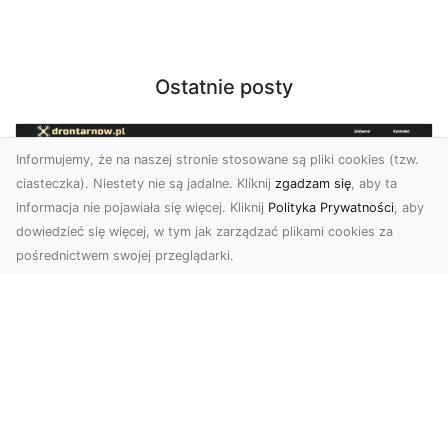
Ostatnie posty
Informujemy, że na naszej stronie stosowane są pliki cookies (tzw.
ciasteczka). Niestety nie są jadalne. Kliknij
zgadzam się
, aby ta
informacja nie pojawiała się więcej. Kliknij
Polityka Prywatności
, aby
dowiedzieć się więcej, w tym jak zarządzać plikami cookies za
pośrednictwem swojej przeglądarki.
Usługi dronem Tarnów – Twój partner
w nowoczesnych projektach
W erze dynamicznie rozwijających się