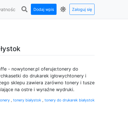
watnośc
Dodaj wpis
Zaloguj się
łystok
ffe - nowytoner.pl oferuje:tonery do
chkasetki do drukarek igłowychtonery i
zego sklepu zawiera zarówno tonery i tusze
lające na ostre i wyraźne wydruki.
tonery
,
tonery białystok
,
tonery do drukarek białystok