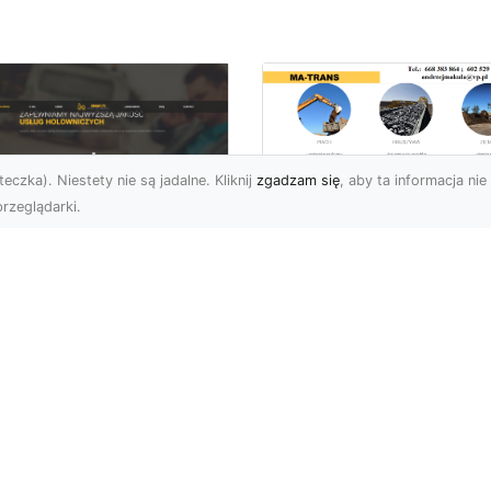
eczka). Niestety nie są jadalne. Kliknij
zgadzam się
, aby ta informacja nie 
rzeglądarki.
Rozbiórki i
Wyburzenia
U XMar –
Budynków w Rado
łodobowa Pomoc
– Kompleksowe
ogowa w Radomiu,
Usługi MA-TRANS
órej Możesz Zaufać
Profesjonalne Rozbiórki
U XMar – Niezawodny
Budynków w Radomiu
tner w Każdej Sytuacji
Firma MA-TRANS z
ogowej Nieprzewidziane
Radomia oferuje pełen
uacje na drodze mogą ...
zakres usług zw...