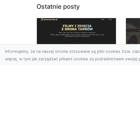
Ostatnie posty
Informujemy, że na naszej stronie stosowane są pliki cookies (tzw. ciast
więcej, w tym jak zarządzać plikami cookies za pośrednictwem swojej p
Usługi dronem
FH
Tarnów – Twój
Ca
partner w
Dr
nowoczesnych
Kt
projektach
FH
W erze dynamicznie
Par
rozwijających się
Dr
technologii, drony stają się
syt
nieodłącznym narzędziem