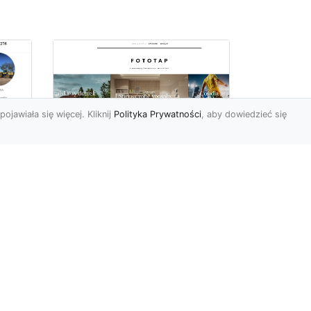
pojawiała się więcej. Kliknij
Polityka Prywatności
, aby dowiedzieć się
Jak zerwać tapetę,
miu
przygotowując tym
samym miejsce dla
nowej?
Żaden z elementów
wyposażenia czy też
dekoracji naszego domu
lub mieszkania nie jest