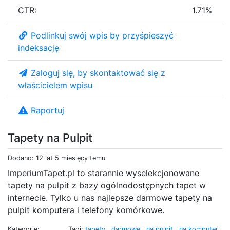
CTR:
1.71%
Podlinkuj swój wpis by przyśpieszyć
indeksację
Zaloguj się, by skontaktować się z
właścicielem wpisu
Raportuj
Tapety na Pulpit
Dodano: 12 lat 5 miesięcy temu
ImperiumTapet.pl to starannie wyselekcjonowane
tapety na pulpit z bazy ogólnodostępnych tapet w
internecie. Tylko u nas najlepsze darmowe tapety na
pulpit komputera i telefony komórkowe.
Kategorie:
Tagi:
tapety
,
darmowe
,
na pulpit
,
na komputer
,