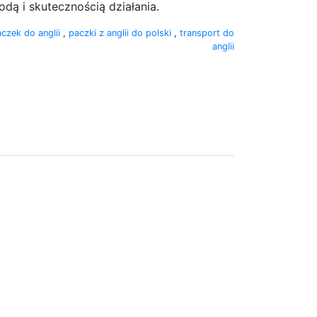
dą i skutecznością działania.
aczek do anglii
,
paczki z anglii do polski
,
transport do
anglii