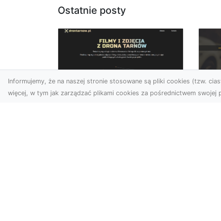
Ostatnie posty
Informujemy, że na naszej stronie stosowane są pliki cookies (tzw. ciast
więcej, w tym jak zarządzać plikami cookies za pośrednictwem swojej p
Usługi dronem
FH
Tarnów – Twój
Ca
partner w
Dr
nowoczesnych
Kt
projektach
FH
W erze dynamicznie
Par
rozwijających się
Dr
technologii, drony stają się
syt
nieodłącznym narzędziem