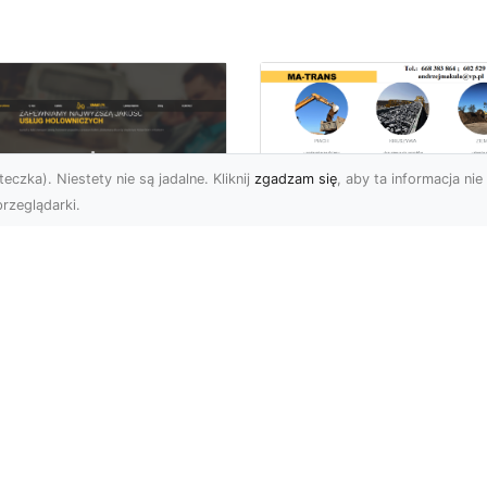
eczka). Niestety nie są jadalne. Kliknij
zgadzam się
, aby ta informacja nie 
rzeglądarki.
Rozbiórki i
Wyburzenia
U XMar –
Budynków w Rado
łodobowa Pomoc
– Kompleksowe
ogowa w Radomiu,
Usługi MA-TRANS
órej Możesz Zaufać
Profesjonalne Rozbiórki
U XMar – Niezawodny
Budynków w Radomiu
tner w Każdej Sytuacji
Firma MA-TRANS z
ogowej Nieprzewidziane
Radomia oferuje pełen
uacje na drodze mogą ...
zakres usług zw...