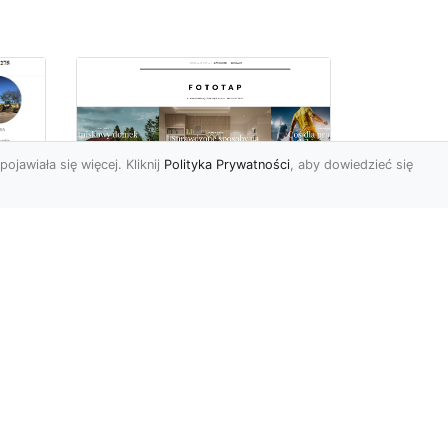
pojawiała się więcej. Kliknij
Polityka Prywatności
, aby dowiedzieć się
Jak zerwać tapetę,
miu
przygotowując tym
samym miejsce dla
nowej?
Żaden z elementów
wyposażenia czy też
dekoracji naszego domu
lub mieszkania nie jest