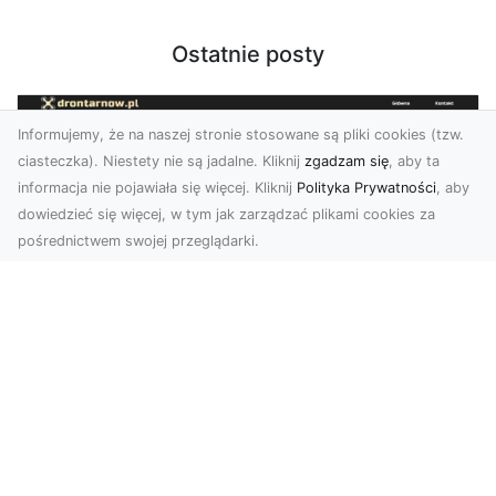
Ostatnie posty
Informujemy, że na naszej stronie stosowane są pliki cookies (tzw.
ciasteczka). Niestety nie są jadalne. Kliknij
zgadzam się
, aby ta
informacja nie pojawiała się więcej. Kliknij
Polityka Prywatności
, aby
dowiedzieć się więcej, w tym jak zarządzać plikami cookies za
pośrednictwem swojej przeglądarki.
Usługi dronem Tarnów – Twój partner
w nowoczesnych projektach
W erze dynamicznie rozwijających się
technologii, drony stają się nieodłącznym