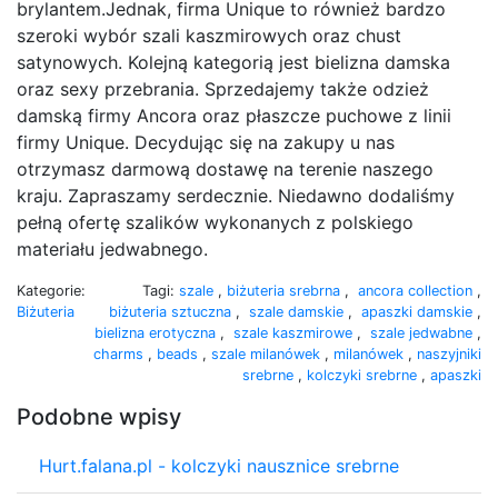
brylantem.Jednak, firma Unique to również bardzo
szeroki wybór szali kaszmirowych oraz chust
satynowych. Kolejną kategorią jest bielizna damska
oraz sexy przebrania. Sprzedajemy także odzież
damską firmy Ancora oraz płaszcze puchowe z linii
firmy Unique. Decydując się na zakupy u nas
otrzymasz darmową dostawę na terenie naszego
kraju. Zapraszamy serdecznie. Niedawno dodaliśmy
pełną ofertę szalików wykonanych z polskiego
materiału jedwabnego.
Kategorie:
Tagi:
szale
,
biżuteria srebrna
,
ancora collection
,
Biżuteria
biżuteria sztuczna
,
szale damskie
,
apaszki damskie
,
bielizna erotyczna
,
szale kaszmirowe
,
szale jedwabne
,
charms
,
beads
,
szale milanówek
,
milanówek
,
naszyjniki
srebrne
,
kolczyki srebrne
,
apaszki
Podobne wpisy
Hurt.falana.pl - kolczyki nausznice srebrne