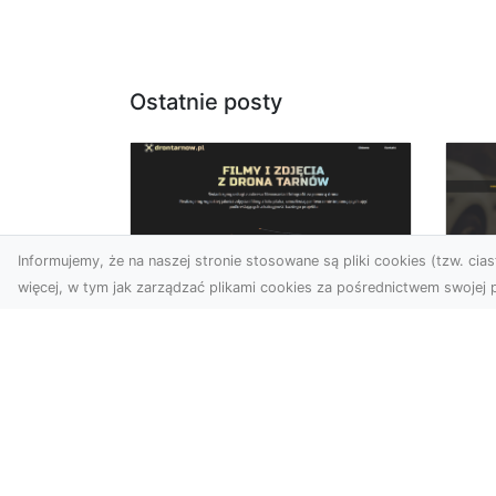
Ostatnie posty
Informujemy, że na naszej stronie stosowane są pliki cookies (tzw. ciast
więcej, w tym jak zarządzać plikami cookies za pośrednictwem swojej p
Usługi dronem
FH
Tarnów – Twój
Ca
partner w
Dr
nowoczesnych
Kt
projektach
FH
W erze dynamicznie