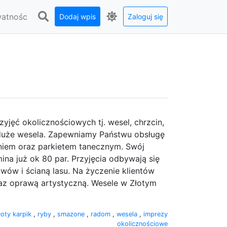
watnośc
Dodaj wpis
Zaloguj się
rzyjęć okolicznościowych tj. wesel, chrzcin,
 duże wesela. Zapewniamy Państwu obsługę
niem oraz parkietem tanecznym. Swój
na już ok 80 par. Przyjęcia odbywają się
ów i ścianą lasu. Na życzenie klientów
az oprawą artystyczną. Wesele w Złotym
łoty karpik
,
ryby
,
smazone
,
radom
,
wesela
,
imprezy
okolicznościowe