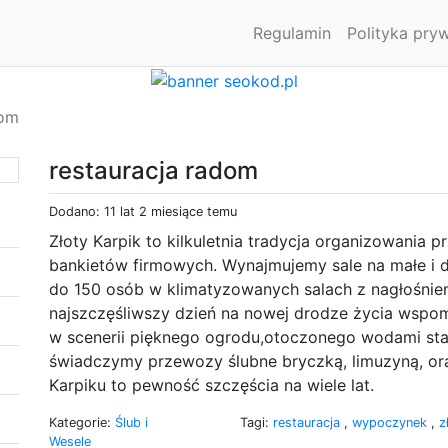
Regulamin
Polityka pry
dom
restauracja radom
Dodano: 11 lat 2 miesiące temu
Złoty Karpik to kilkuletnia tradycja organizowania p
bankietów firmowych. Wynajmujemy sale na małe i
do 150 osób w klimatyzowanych salach z nagłośnie
najszczęśliwszy dzień na nowej drodze życia wspomi
w scenerii pięknego ogrodu,otoczonego wodami staw
świadczymy przewozy ślubne bryczką, limuzyną, or
Karpiku to pewność szczęścia na wiele lat.
Kategorie:
Ślub i
Tagi:
restauracja
,
wypoczynek
,
z
Wesele