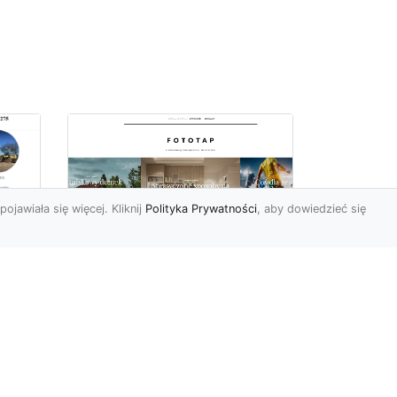
pojawiała się więcej. Kliknij
Polityka Prywatności
, aby dowiedzieć się
Jak zerwać tapetę,
miu
przygotowując tym
samym miejsce dla
nowej?
Żaden z elementów