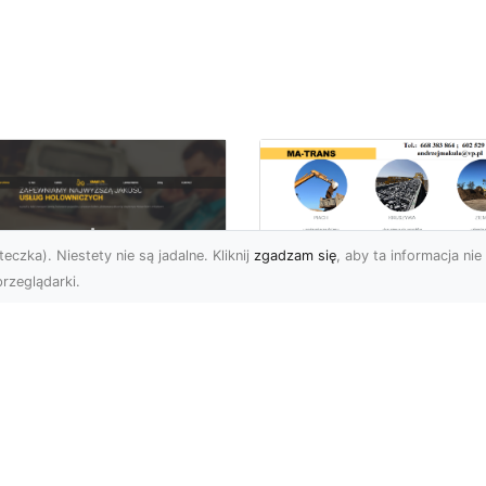
eczka). Niestety nie są jadalne. Kliknij
zgadzam się
, aby ta informacja nie 
rzeglądarki.
Rozbiórki i
Wyburzenia
U XMar –
Budynków w Rado
łodobowa Pomoc
– Kompleksowe
ogowa w Radomiu,
Usługi MA-TRANS
órej Możesz Zaufać
Profesjonalne Rozbiórki
U XMar – Niezawodny
Budynków w Radomiu