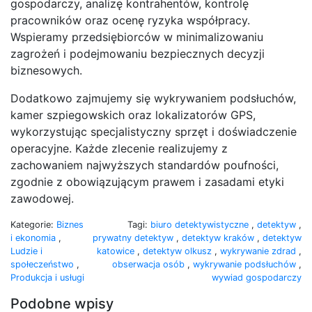
gospodarczy, analizę kontrahentów, kontrolę
pracowników oraz ocenę ryzyka współpracy.
Wspieramy przedsiębiorców w minimalizowaniu
zagrożeń i podejmowaniu bezpiecznych decyzji
biznesowych.
Dodatkowo zajmujemy się wykrywaniem podsłuchów,
kamer szpiegowskich oraz lokalizatorów GPS,
wykorzystując specjalistyczny sprzęt i doświadczenie
operacyjne. Każde zlecenie realizujemy z
zachowaniem najwyższych standardów poufności,
zgodnie z obowiązującym prawem i zasadami etyki
zawodowej.
Kategorie:
Biznes
Tagi:
biuro detektywistyczne
,
detektyw
,
i ekonomia
,
prywatny detektyw
,
detektyw kraków
,
detektyw
Ludzie i
katowice
,
detektyw olkusz
,
wykrywanie zdrad
,
społeczeństwo
,
obserwacja osób
,
wykrywanie podsłuchów
,
Produkcja i usługi
wywiad gospodarczy
Podobne wpisy