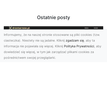
Ostatnie posty
Informujemy, że na naszej stronie stosowane są pliki cookies (tzw.
ciasteczka). Niestety nie są jadalne. Kliknij
zgadzam się
, aby ta
informacja nie pojawiała się więcej. Kliknij
Polityka Prywatności
, aby
dowiedzieć się więcej, w tym jak zarządzać plikami cookies za
pośrednictwem swojej przeglądarki.
Usługi dronem Tarnów – Twój partner
w nowoczesnych projektach
W erze dynamicznie rozwijających się